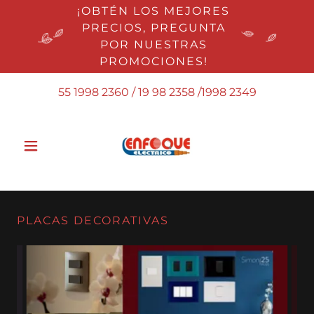
¡OBTÉN LOS MEJORES
PRECIOS, PREGUNTA
POR NUESTRAS
PROMOCIONES!
55 1998 2360
/
19 98 2358
/
1998 2349
PLACAS DECORATIVAS